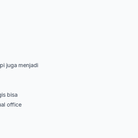
api juga menjadi
is bisa
al office