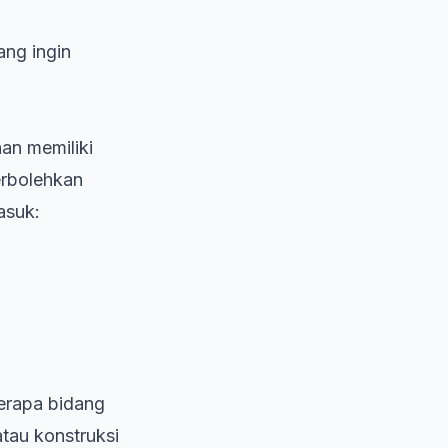
ang ingin
nan memiliki
erbolehkan
asuk:
berapa bidang
tau konstruksi