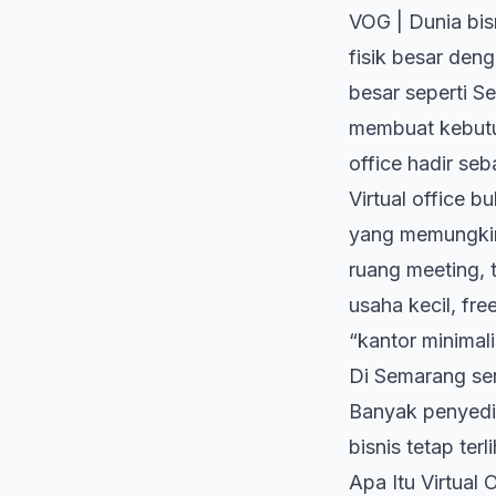
VOG | Dunia bis
fisik besar deng
besar seperti Sem
membuat kebutuh
office
hadir seba
Virtual office b
yang memungkin
ruang meeting, 
usaha kecil, fre
“kantor minimali
Di Semarang sen
Banyak penyedi
bisnis tetap ter
Apa Itu Virtual 