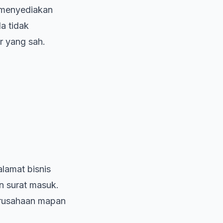
g menyediakan
a tidak
or yang sah.
lamat bisnis
n surat masuk.
 perusahaan mapan