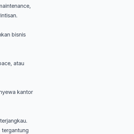
 maintenance,
intisan.
kan bisnis
pace, atau
enyewa kantor
 terjangkau.
i tergantung