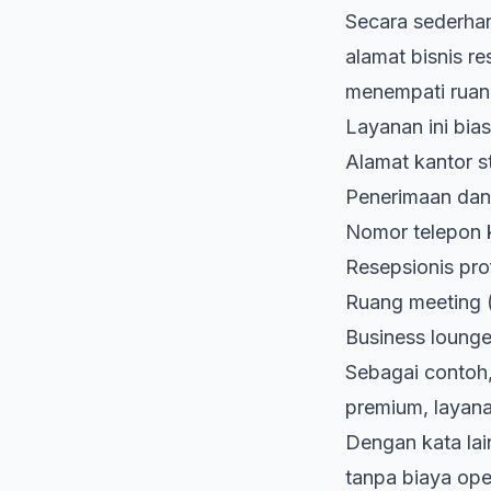
Secara sederhan
alamat bisnis re
menempati ruang 
Layanan ini bi
Alamat kantor st
Penerimaan dan
Nomor telepon 
Resepsionis pro
Ruang meeting (
Business loung
Sebagai contoh
premium, layana
Dengan kata lain
tanpa biaya ope