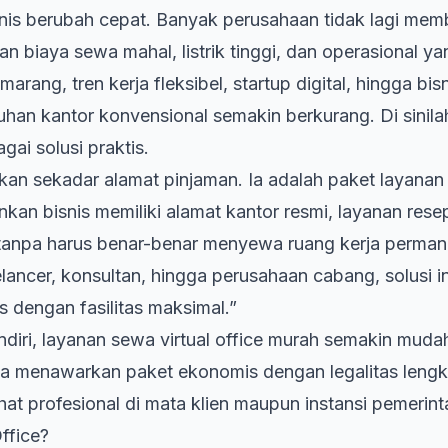
nis berubah cepat. Banyak perusahaan tidak lagi mem
an biaya sewa mahal, listrik tinggi, dan operasional ya
arang, tren kerja fleksibel, startup digital, hingga bisn
an kantor konvensional semakin berkurang. Di sinil
gai solusi praktis.
ukan sekadar alamat pinjaman. Ia adalah paket layanan
kan bisnis memiliki
alamat kantor
resmi, layanan rese
tanpa harus benar-benar menyewa ruang kerja perman
elancer, konsultan, hingga perusahaan cabang, solusi in
s dengan fasilitas maksimal.”
diri, layanan
sewa virtual office murah
semakin mudah
a menawarkan paket ekonomis dengan legalitas lengk
lihat profesional di mata klien maupun instansi pemerint
Office?