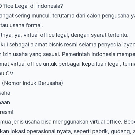
ffice Legal di Indonesia?
sangat sering muncul, terutama dari calon pengusaha y
tau usaha formal.
tnya: ya,
virtual office legal
, dengan syarat tertentu.
iakui sebagai alamat bisnis resmi selama penyedia laya
n izin usaha yang sesuai. Pemerintah Indonesia memp
at virtual office untuk berbagai keperluan legal, term
au CV
 (Nomor Induk Berusaha)
saha
haan
resmi
mua jenis usaha bisa menggunakan virtual office. Be
n lokasi operasional nyata, seperti pabrik, gudang, a