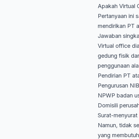
Apakah Virtual O
Pertanyaan ini 
mendirikan PT a
Jawaban singka
Virtual office d
gedung fisik da
penggunaan alam
Pendirian PT at
Pengurusan NIB
NPWP badan u
Domisili perusa
Surat-menyurat 
Namun, tidak se
yang membutuhka